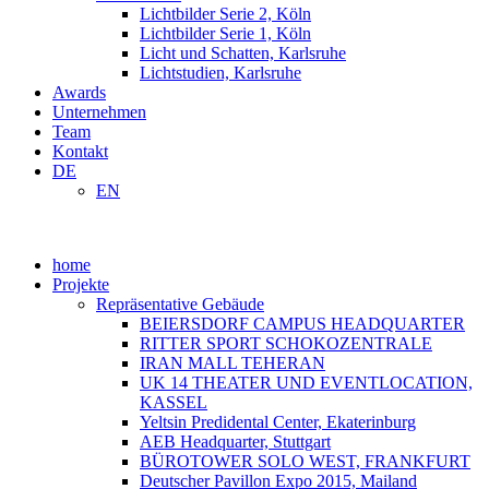
Lichtbilder Serie 2, Köln
Lichtbilder Serie 1, Köln
Licht und Schatten, Karlsruhe
Lichtstudien, Karlsruhe
Awards
Unternehmen
Team
Kontakt
DE
EN
home
Projekte
Repräsentative Gebäude
BEIERSDORF CAMPUS HEADQUARTER
RITTER SPORT SCHOKOZENTRALE
IRAN MALL TEHERAN
UK 14 THEATER UND EVENTLOCATION,
KASSEL
Yeltsin Predidental Center, Ekaterinburg
AEB Headquarter, Stuttgart
BÜROTOWER SOLO WEST, FRANKFURT
Deutscher Pavillon Expo 2015, Mailand