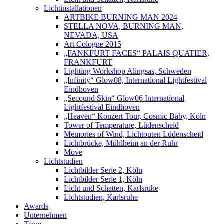
Lichtinstallationen
ARTBIKE BURNING MAN 2024
STELLA NOVA, BURNING MAN,
NEVADA, USA
Art Cologne 2015
„FANKFURT FACES“ PALAIS QUATIER,
FRANKFURT
Lighting Workshop Alingsas, Schweden
„Infinity“ Glow08, International Lightfestival
Eindhoven
„Secound Skin“ Glow06 International
Lightfestival Eindhoven
„Heaven“ Konzert Tour, Cosmic Baby, Köln
Tower of Temperature, Lüdenscheid
Memories of Wind, Lichtouten Lüdenscheid
Lichtbrücke, Mühlheim an der Ruhr
Move
Lichtstudien
Lichtbilder Serie 2, Köln
Lichtbilder Serie 1, Köln
Licht und Schatten, Karlsruhe
Lichtstudien, Karlsruhe
Awards
Unternehmen