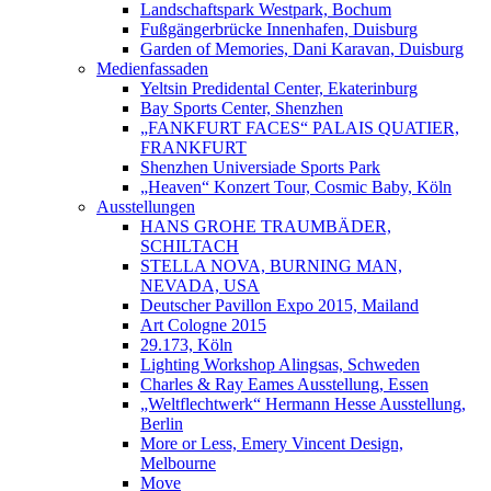
Landschaftspark Westpark, Bochum
Fußgängerbrücke Innenhafen, Duisburg
Garden of Memories, Dani Karavan, Duisburg
Medienfassaden
Yeltsin Predidental Center, Ekaterinburg
Bay Sports Center, Shenzhen
„FANKFURT FACES“ PALAIS QUATIER,
FRANKFURT
Shenzhen Universiade Sports Park
„Heaven“ Konzert Tour, Cosmic Baby, Köln
Ausstellungen
HANS GROHE TRAUMBÄDER,
SCHILTACH
STELLA NOVA, BURNING MAN,
NEVADA, USA
Deutscher Pavillon Expo 2015, Mailand
Art Cologne 2015
29.173, Köln
Lighting Workshop Alingsas, Schweden
Charles & Ray Eames Ausstellung, Essen
„Weltflechtwerk“ Hermann Hesse Ausstellung,
Berlin
More or Less, Emery Vincent Design,
Melbourne
Move