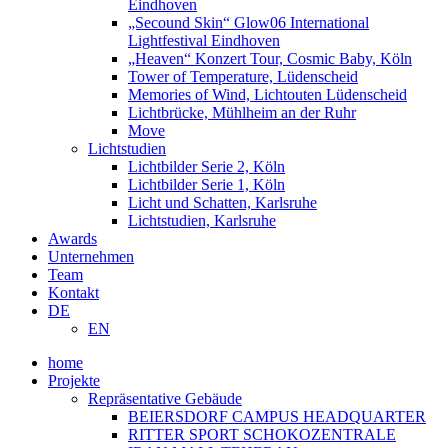
Eindhoven
„Secound Skin“ Glow06 International
Lightfestival Eindhoven
„Heaven“ Konzert Tour, Cosmic Baby, Köln
Tower of Temperature, Lüdenscheid
Memories of Wind, Lichtouten Lüdenscheid
Lichtbrücke, Mühlheim an der Ruhr
Move
Lichtstudien
Lichtbilder Serie 2, Köln
Lichtbilder Serie 1, Köln
Licht und Schatten, Karlsruhe
Lichtstudien, Karlsruhe
Awards
Unternehmen
Team
Kontakt
DE
EN
home
Projekte
Repräsentative Gebäude
BEIERSDORF CAMPUS HEADQUARTER
RITTER SPORT SCHOKOZENTRALE