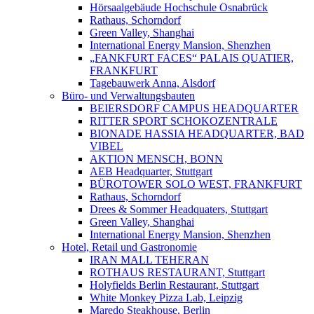
Hörsaalgebäude Hochschule Osnabrück
Rathaus, Schorndorf
Green Valley, Shanghai
International Energy Mansion, Shenzhen
„FANKFURT FACES“ PALAIS QUATIER,
FRANKFURT
Tagebauwerk Anna, Alsdorf
Büro- und Verwaltungsbauten
BEIERSDORF CAMPUS HEADQUARTER
RITTER SPORT SCHOKOZENTRALE
BIONADE HASSIA HEADQUARTER, BAD
VIBEL
AKTION MENSCH, BONN
AEB Headquarter, Stuttgart
BÜROTOWER SOLO WEST, FRANKFURT
Rathaus, Schorndorf
Drees & Sommer Headquaters, Stuttgart
Green Valley, Shanghai
International Energy Mansion, Shenzhen
Hotel, Retail und Gastronomie
IRAN MALL TEHERAN
ROTHAUS RESTAURANT, Stuttgart
Holyfields Berlin Restaurant, Stuttgart
White Monkey Pizza Lab, Leipzig
Maredo Steakhouse, Berlin