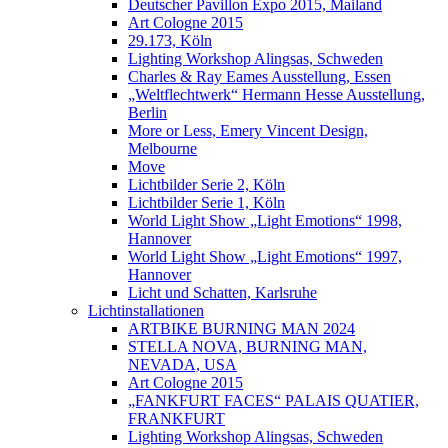
Deutscher Pavillon Expo 2015, Mailand
Art Cologne 2015
29.173, Köln
Lighting Workshop Alingsas, Schweden
Charles & Ray Eames Ausstellung, Essen
„Weltflechtwerk“ Hermann Hesse Ausstellung,
Berlin
More or Less, Emery Vincent Design,
Melbourne
Move
Lichtbilder Serie 2, Köln
Lichtbilder Serie 1, Köln
World Light Show „Light Emotions“ 1998,
Hannover
World Light Show „Light Emotions“ 1997,
Hannover
Licht und Schatten, Karlsruhe
Lichtinstallationen
ARTBIKE BURNING MAN 2024
STELLA NOVA, BURNING MAN,
NEVADA, USA
Art Cologne 2015
„FANKFURT FACES“ PALAIS QUATIER,
FRANKFURT
Lighting Workshop Alingsas, Schweden