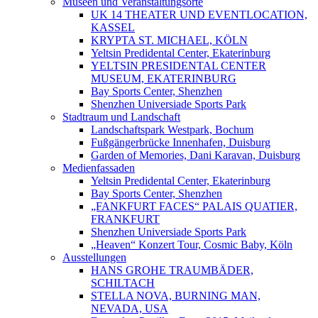
Museen und Veranstaltungsorte
UK 14 THEATER UND EVENTLOCATION,
KASSEL
KRYPTA ST. MICHAEL, KÖLN
Yeltsin Predidental Center, Ekaterinburg
YELTSIN PRESIDENTAL CENTER
MUSEUM, EKATERINBURG
Bay Sports Center, Shenzhen
Shenzhen Universiade Sports Park
Stadtraum und Landschaft
Landschaftspark Westpark, Bochum
Fußgängerbrücke Innenhafen, Duisburg
Garden of Memories, Dani Karavan, Duisburg
Medienfassaden
Yeltsin Predidental Center, Ekaterinburg
Bay Sports Center, Shenzhen
„FANKFURT FACES“ PALAIS QUATIER,
FRANKFURT
Shenzhen Universiade Sports Park
„Heaven“ Konzert Tour, Cosmic Baby, Köln
Ausstellungen
HANS GROHE TRAUMBÄDER,
SCHILTACH
STELLA NOVA, BURNING MAN,
NEVADA, USA