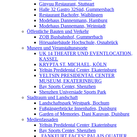
Ginyuu Restaurant, Stuttgart
Halle 32 Gastro 32Süd, Gummersbach
Restaurant Bachofer, Waiblingen
Modehaus Dannenmann, Hamburg
Modehaus Dannemann, Weinstadt
Öffentliche Bauten und Verkehr
ZOB Busbahnhof, Gummerbach
Hörsaalgebäude Hochschule, Osnabrück
Museen und Veranstaltungsorte
UK 14 THEATER UND EVENTLOCATION,
KASSEL
KRYPTA ST. MICHAEL, KÖLN
Yeltsin Predidental Center, Ekaterinburg
YELTSIN PRESIDENTAL CENTER
MUSEUM, EKATERINBURG
Bay Sports Center, Shenzhen
Shenzhen Universiade Sports Park
Stadtraum und Landschaft
Landschaftspark Westpark, Bochum
Fußgängerbrücke Innenhafen, Duisburg
Garden of Memories, Dani Karavan, Duisburg
Medienfassaden
Yeltsin Predidental Center, Ekaterinburg
Bay Sports Center, Shenzhen
„FANKFURT FACES“ PALAIS QUATIER,