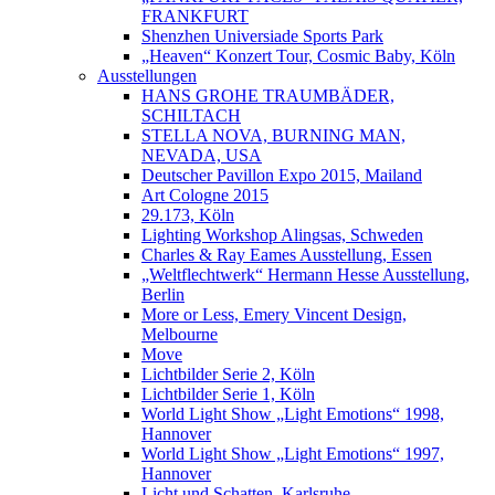
FRANKFURT
Shenzhen Universiade Sports Park
„Heaven“ Konzert Tour, Cosmic Baby, Köln
Ausstellungen
HANS GROHE TRAUMBÄDER,
SCHILTACH
STELLA NOVA, BURNING MAN,
NEVADA, USA
Deutscher Pavillon Expo 2015, Mailand
Art Cologne 2015
29.173, Köln
Lighting Workshop Alingsas, Schweden
Charles & Ray Eames Ausstellung, Essen
„Weltflechtwerk“ Hermann Hesse Ausstellung,
Berlin
More or Less, Emery Vincent Design,
Melbourne
Move
Lichtbilder Serie 2, Köln
Lichtbilder Serie 1, Köln
World Light Show „Light Emotions“ 1998,
Hannover
World Light Show „Light Emotions“ 1997,
Hannover
Licht und Schatten, Karlsruhe