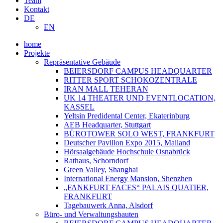
Team
Kontakt
DE
EN
home
Projekte
Repräsentative Gebäude
BEIERSDORF CAMPUS HEADQUARTER
RITTER SPORT SCHOKOZENTRALE
IRAN MALL TEHERAN
UK 14 THEATER UND EVENTLOCATION,
KASSEL
Yeltsin Predidental Center, Ekaterinburg
AEB Headquarter, Stuttgart
BÜROTOWER SOLO WEST, FRANKFURT
Deutscher Pavillon Expo 2015, Mailand
Hörsaalgebäude Hochschule Osnabrück
Rathaus, Schorndorf
Green Valley, Shanghai
International Energy Mansion, Shenzhen
„FANKFURT FACES“ PALAIS QUATIER,
FRANKFURT
Tagebauwerk Anna, Alsdorf
Büro- und Verwaltungsbauten