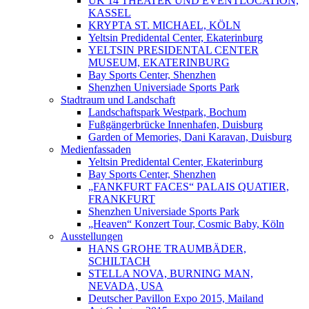
UK 14 THEATER UND EVENTLOCATION,
KASSEL
KRYPTA ST. MICHAEL, KÖLN
Yeltsin Predidental Center, Ekaterinburg
YELTSIN PRESIDENTAL CENTER
MUSEUM, EKATERINBURG
Bay Sports Center, Shenzhen
Shenzhen Universiade Sports Park
Stadtraum und Landschaft
Landschaftspark Westpark, Bochum
Fußgängerbrücke Innenhafen, Duisburg
Garden of Memories, Dani Karavan, Duisburg
Medienfassaden
Yeltsin Predidental Center, Ekaterinburg
Bay Sports Center, Shenzhen
„FANKFURT FACES“ PALAIS QUATIER,
FRANKFURT
Shenzhen Universiade Sports Park
„Heaven“ Konzert Tour, Cosmic Baby, Köln
Ausstellungen
HANS GROHE TRAUMBÄDER,
SCHILTACH
STELLA NOVA, BURNING MAN,
NEVADA, USA
Deutscher Pavillon Expo 2015, Mailand