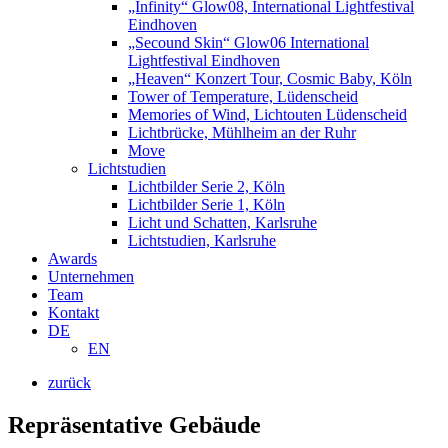
„Infinity“ Glow08, International Lightfestival
Eindhoven
„Secound Skin“ Glow06 International
Lightfestival Eindhoven
„Heaven“ Konzert Tour, Cosmic Baby, Köln
Tower of Temperature, Lüdenscheid
Memories of Wind, Lichtouten Lüdenscheid
Lichtbrücke, Mühlheim an der Ruhr
Move
Lichtstudien
Lichtbilder Serie 2, Köln
Lichtbilder Serie 1, Köln
Licht und Schatten, Karlsruhe
Lichtstudien, Karlsruhe
Awards
Unternehmen
Team
Kontakt
DE
EN
zurück
Repräsentative Gebäude