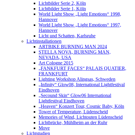
Lichtbilder Serie 2, Köln
Lichtbilder Serie 1, Köln
World Light Show „Light Emotions“ 1998,
Hannover
World Light Show „Light Emotions“ 1997,
Hannover
Licht und Schatten, Karlsruhe
Lichtinstallationen
ARTBIKE BURNING MAN 2024
STELLA NOVA, BURNING MAN,
NEVADA, USA
Art Cologne 2015
„FANKFURT FACES“ PALAIS QUATIER,
FRANKFURT
Lighting Workshop Alingsas, Schweden
„Infinity“ Glow08, International Lightfestival
Eindhoven
„Secound Skin“ Glow06 International
Lightfestival Eindhoven
„Heaven“ Konzert Tour, Cosmic Baby, Köln
Tower of Temperature, Lüdenscheid
Memories of Wind, Lichtouten Lüdenscheid
Lichtbrücke, Mühlheim an der Ruhr
Move
Lichtstudien