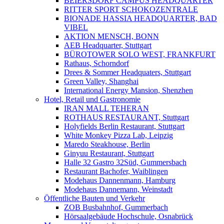
BEIERSDORF CAMPUS HEADQUARTER
RITTER SPORT SCHOKOZENTRALE
BIONADE HASSIA HEADQUARTER, BAD
VIBEL
AKTION MENSCH, BONN
AEB Headquarter, Stuttgart
BÜROTOWER SOLO WEST, FRANKFURT
Rathaus, Schorndorf
Drees & Sommer Headquaters, Stuttgart
Green Valley, Shanghai
International Energy Mansion, Shenzhen
Hotel, Retail und Gastronomie
IRAN MALL TEHERAN
ROTHAUS RESTAURANT, Stuttgart
Holyfields Berlin Restaurant, Stuttgart
White Monkey Pizza Lab, Leipzig
Maredo Steakhouse, Berlin
Ginyuu Restaurant, Stuttgart
Halle 32 Gastro 32Süd, Gummersbach
Restaurant Bachofer, Waiblingen
Modehaus Dannenmann, Hamburg
Modehaus Dannemann, Weinstadt
Öffentliche Bauten und Verkehr
ZOB Busbahnhof, Gummerbach
Hörsaalgebäude Hochschule, Osnabrück