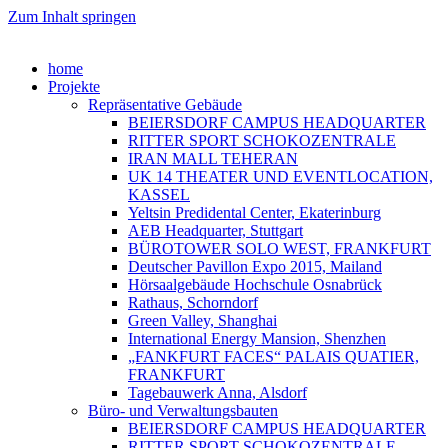
Zum Inhalt springen
home
Projekte
Repräsentative Gebäude
BEIERSDORF CAMPUS HEADQUARTER
RITTER SPORT SCHOKOZENTRALE
IRAN MALL TEHERAN
UK 14 THEATER UND EVENTLOCATION,
KASSEL
Yeltsin Predidental Center, Ekaterinburg
AEB Headquarter, Stuttgart
BÜROTOWER SOLO WEST, FRANKFURT
Deutscher Pavillon Expo 2015, Mailand
Hörsaalgebäude Hochschule Osnabrück
Rathaus, Schorndorf
Green Valley, Shanghai
International Energy Mansion, Shenzhen
„FANKFURT FACES“ PALAIS QUATIER,
FRANKFURT
Tagebauwerk Anna, Alsdorf
Büro- und Verwaltungsbauten
BEIERSDORF CAMPUS HEADQUARTER
RITTER SPORT SCHOKOZENTRALE