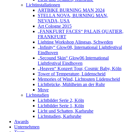
Lichtinstallationen
ARTBIKE BURNING MAN 2024
STELLA NOVA, BURNING MAN,
NEVADA, USA
Art Cologne 2015
„FANKFURT FACES“ PALAIS QUATIER,
FRANKFURT
Lighting Workshop Alingsas, Schweden
„Infinity“ Glow08, International Lightfestival
Eindhoven
„Secound Skin“ Glow06 International
Lightfestival Eindhoven
„Heaven“ Konzert Tour, Cosmic Baby, Köln
Tower of Temperature, Lüdenscheid
Memories of Wind, Lichtouten Lüdenscheid
Lichtbrücke, Mühlheim an der Ruhr
Move
Lichtstudien
Lichtbilder Serie 2, Köln
Lichtbilder Serie 1, Köln
Licht und Schatten, Karlsruhe
Lichtstudien, Karlsruhe
Awards
Unternehmen