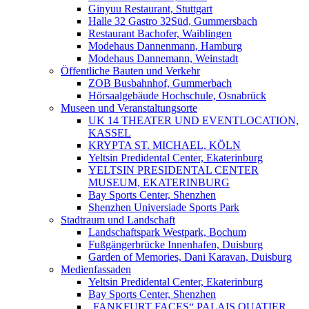
Ginyuu Restaurant, Stuttgart
Halle 32 Gastro 32Süd, Gummersbach
Restaurant Bachofer, Waiblingen
Modehaus Dannenmann, Hamburg
Modehaus Dannemann, Weinstadt
Öffentliche Bauten und Verkehr
ZOB Busbahnhof, Gummerbach
Hörsaalgebäude Hochschule, Osnabrück
Museen und Veranstaltungsorte
UK 14 THEATER UND EVENTLOCATION,
KASSEL
KRYPTA ST. MICHAEL, KÖLN
Yeltsin Predidental Center, Ekaterinburg
YELTSIN PRESIDENTAL CENTER
MUSEUM, EKATERINBURG
Bay Sports Center, Shenzhen
Shenzhen Universiade Sports Park
Stadtraum und Landschaft
Landschaftspark Westpark, Bochum
Fußgängerbrücke Innenhafen, Duisburg
Garden of Memories, Dani Karavan, Duisburg
Medienfassaden
Yeltsin Predidental Center, Ekaterinburg
Bay Sports Center, Shenzhen
„FANKFURT FACES“ PALAIS QUATIER,