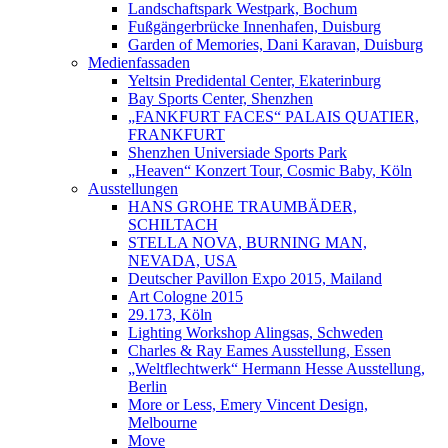
Landschaftspark Westpark, Bochum
Fußgängerbrücke Innenhafen, Duisburg
Garden of Memories, Dani Karavan, Duisburg
Medienfassaden
Yeltsin Predidental Center, Ekaterinburg
Bay Sports Center, Shenzhen
„FANKFURT FACES“ PALAIS QUATIER,
FRANKFURT
Shenzhen Universiade Sports Park
„Heaven“ Konzert Tour, Cosmic Baby, Köln
Ausstellungen
HANS GROHE TRAUMBÄDER,
SCHILTACH
STELLA NOVA, BURNING MAN,
NEVADA, USA
Deutscher Pavillon Expo 2015, Mailand
Art Cologne 2015
29.173, Köln
Lighting Workshop Alingsas, Schweden
Charles & Ray Eames Ausstellung, Essen
„Weltflechtwerk“ Hermann Hesse Ausstellung,
Berlin
More or Less, Emery Vincent Design,
Melbourne
Move