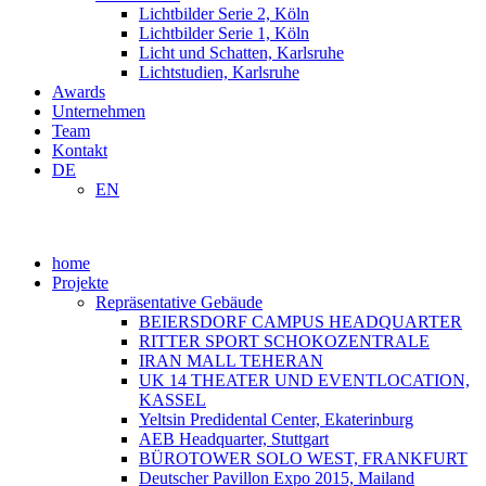
Lichtbilder Serie 2, Köln
Lichtbilder Serie 1, Köln
Licht und Schatten, Karlsruhe
Lichtstudien, Karlsruhe
Awards
Unternehmen
Team
Kontakt
DE
EN
home
Projekte
Repräsentative Gebäude
BEIERSDORF CAMPUS HEADQUARTER
RITTER SPORT SCHOKOZENTRALE
IRAN MALL TEHERAN
UK 14 THEATER UND EVENTLOCATION,
KASSEL
Yeltsin Predidental Center, Ekaterinburg
AEB Headquarter, Stuttgart
BÜROTOWER SOLO WEST, FRANKFURT
Deutscher Pavillon Expo 2015, Mailand