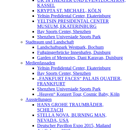
UK 14 THEATER UND EVENTLOCATION,
KASSEL
KRYPTA ST. MICHAEL, KÖLN
Yeltsin Predidental Center, Ekaterinburg
YELTSIN PRESIDENTAL CENTER
MUSEUM, EKATERINBURG
Bay Sports Center, Shenzhen
Shenzhen Universiade Sports Park
Stadtraum und Landschaft
Landschaftspark Westpark, Bochum
Fußgängerbrücke Innenhafen, Duisburg
Garden of Memories, Dani Karavan, Duisburg
Medienfassaden
Yeltsin Predidental Center, Ekaterinburg
Bay Sports Center, Shenzhen
„FANKFURT FACES“ PALAIS QUATIER,
FRANKFURT
Shenzhen Universiade Sports Park
„Heaven“ Konzert Tour, Cosmic Baby, Köln
Ausstellungen
HANS GROHE TRAUMBÄDER,
SCHILTACH
STELLA NOVA, BURNING MAN,
NEVADA, USA
Deutscher Pavillon Expo 2015, Mailand