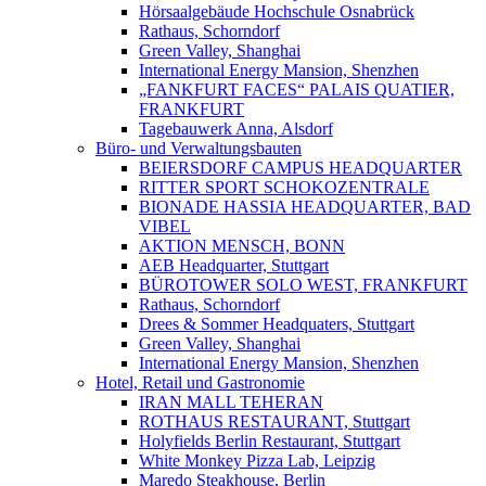
Hörsaalgebäude Hochschule Osnabrück
Rathaus, Schorndorf
Green Valley, Shanghai
International Energy Mansion, Shenzhen
„FANKFURT FACES“ PALAIS QUATIER,
FRANKFURT
Tagebauwerk Anna, Alsdorf
Büro- und Verwaltungsbauten
BEIERSDORF CAMPUS HEADQUARTER
RITTER SPORT SCHOKOZENTRALE
BIONADE HASSIA HEADQUARTER, BAD
VIBEL
AKTION MENSCH, BONN
AEB Headquarter, Stuttgart
BÜROTOWER SOLO WEST, FRANKFURT
Rathaus, Schorndorf
Drees & Sommer Headquaters, Stuttgart
Green Valley, Shanghai
International Energy Mansion, Shenzhen
Hotel, Retail und Gastronomie
IRAN MALL TEHERAN
ROTHAUS RESTAURANT, Stuttgart
Holyfields Berlin Restaurant, Stuttgart
White Monkey Pizza Lab, Leipzig
Maredo Steakhouse, Berlin