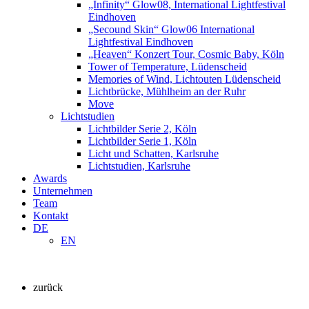
„Infinity“ Glow08, International Lightfestival
Eindhoven
„Secound Skin“ Glow06 International
Lightfestival Eindhoven
„Heaven“ Konzert Tour, Cosmic Baby, Köln
Tower of Temperature, Lüdenscheid
Memories of Wind, Lichtouten Lüdenscheid
Lichtbrücke, Mühlheim an der Ruhr
Move
Lichtstudien
Lichtbilder Serie 2, Köln
Lichtbilder Serie 1, Köln
Licht und Schatten, Karlsruhe
Lichtstudien, Karlsruhe
Awards
Unternehmen
Team
Kontakt
DE
EN
zurück