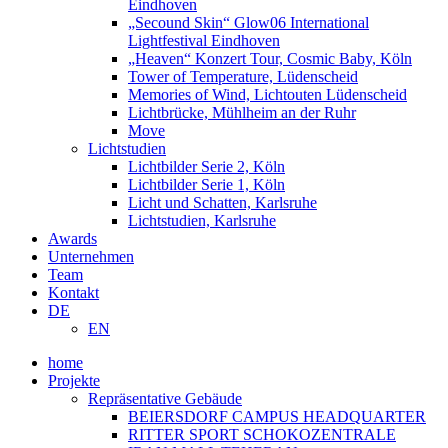
Eindhoven
„Secound Skin“ Glow06 International
Lightfestival Eindhoven
„Heaven“ Konzert Tour, Cosmic Baby, Köln
Tower of Temperature, Lüdenscheid
Memories of Wind, Lichtouten Lüdenscheid
Lichtbrücke, Mühlheim an der Ruhr
Move
Lichtstudien
Lichtbilder Serie 2, Köln
Lichtbilder Serie 1, Köln
Licht und Schatten, Karlsruhe
Lichtstudien, Karlsruhe
Awards
Unternehmen
Team
Kontakt
DE
EN
home
Projekte
Repräsentative Gebäude
BEIERSDORF CAMPUS HEADQUARTER
RITTER SPORT SCHOKOZENTRALE