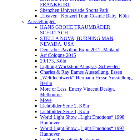
FRANKFURT
Shenzhen Universiade Sports Park
„Heaven“ Konzert Tour, Cosmic Baby, Köln
Ausstellungen
HANS GROHE TRAUMBÄDER,
SCHILTACH
STELLA NOVA, BURNING MAN,
NEVADA, USA
Deutscher Pavillon Expo 2015, Mailand
Art Cologne 2015
29.173, Köln
Lighting Workshop Alingsas, Schweden
Charles & Ray Eames Ausstellung, Essen
„Weltflechtwerk“ Hermann Hesse Ausstellung,
Berlin
More or Less, Emery Vincent Design,
Melbourne
Move
Lichtbilder Serie 2, Köln
Lichtbilder Serie 1, Köln
World Light Show „Light Emotions“ 1998,
Hannover
World Light Show „Light Emotions“ 1997,
Hannover
Licht und Schatten, Karlsruhe