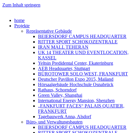
Zum Inhalt springen
home
Projekte
Repräsentative Gebäude
BEIERSDORF CAMPUS HEADQUARTER
RITTER SPORT SCHOKOZENTRALE
IRAN MALL TEHERAN
UK 14 THEATER UND EVENTLOCATION,
KASSEL
Yeltsin Predidental Center, Ekaterinburg
AEB Headquarter, Stuttgart
BÜROTOWER SOLO WEST, FRANKFURT
Deutscher Pavillon Expo 2015, Mailand
Hörsaalgebäude Hochschule Osnabrück
Rathaus, Schorndorf
Green Valley, Shanghai
International Energy Mansion, Shenzhen
„FANKFURT FACES“ PALAIS QUATIER,
FRANKFURT
Tagebauwerk Anna, Alsdorf
Büro- und Verwaltungsbauten
BEIERSDORF CAMPUS HEADQUARTER
RITTER SPORT SCHOKOZENTRALE