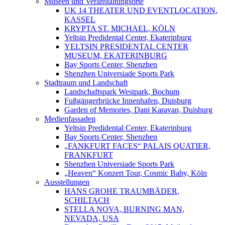
Museen und Veranstaltungsorte
UK 14 THEATER UND EVENTLOCATION,
KASSEL
KRYPTA ST. MICHAEL, KÖLN
Yeltsin Predidental Center, Ekaterinburg
YELTSIN PRESIDENTAL CENTER
MUSEUM, EKATERINBURG
Bay Sports Center, Shenzhen
Shenzhen Universiade Sports Park
Stadtraum und Landschaft
Landschaftspark Westpark, Bochum
Fußgängerbrücke Innenhafen, Duisburg
Garden of Memories, Dani Karavan, Duisburg
Medienfassaden
Yeltsin Predidental Center, Ekaterinburg
Bay Sports Center, Shenzhen
„FANKFURT FACES“ PALAIS QUATIER,
FRANKFURT
Shenzhen Universiade Sports Park
„Heaven“ Konzert Tour, Cosmic Baby, Köln
Ausstellungen
HANS GROHE TRAUMBÄDER,
SCHILTACH
STELLA NOVA, BURNING MAN,
NEVADA, USA