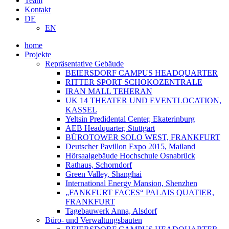
Team
Kontakt
DE
EN
home
Projekte
Repräsentative Gebäude
BEIERSDORF CAMPUS HEADQUARTER
RITTER SPORT SCHOKOZENTRALE
IRAN MALL TEHERAN
UK 14 THEATER UND EVENTLOCATION,
KASSEL
Yeltsin Predidental Center, Ekaterinburg
AEB Headquarter, Stuttgart
BÜROTOWER SOLO WEST, FRANKFURT
Deutscher Pavillon Expo 2015, Mailand
Hörsaalgebäude Hochschule Osnabrück
Rathaus, Schorndorf
Green Valley, Shanghai
International Energy Mansion, Shenzhen
„FANKFURT FACES“ PALAIS QUATIER,
FRANKFURT
Tagebauwerk Anna, Alsdorf
Büro- und Verwaltungsbauten