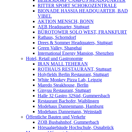
BEIERSDORF CAMPUS HEADQUARTER
RITTER SPORT SCHOKOZENTRALE
BIONADE HASSIA HEADQUARTER, BAD
VIBEL
AKTION MENSCH, BONN
AEB Headquarter, Stuttgart
BÜROTOWER SOLO WEST, FRANKFURT
Rathaus, Schorndorf
Drees & Sommer Headquaters, Stuttgart
Green Valley, Shanghai
International Energy Mansion, Shenzhen
Hotel, Retail und Gastronomie
IRAN MALL TEHERAN
ROTHAUS RESTAURANT, Stuttgart
Holyfields Berlin Restaurant, Stuttgart
White Monkey Pizza Lab, Leipzig
Maredo Steakhouse, Berlin
Ginyuu Restaurant, Stuttgart
Halle 32 Gastro 32Süd, Gummersbach
Restaurant Bachofer, Waiblingen
Modehaus Dannenmann, Hamburg
Modehaus Dannemann, Weinstadt
Öffentliche Bauten und Verkehr
ZOB Busbahnhof, Gummerbach
Hörsaalgebäude Hochschule, Osnabrück