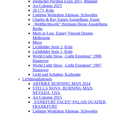
Deutscher Pavillon Expo 2015, Mailand
Art Cologne 2015
29.173, Köln
Lighting Workshop Alingsas, Schweden
Charles & Ray Eames Ausstellung, Essen
„Weltflechtwerk“ Hermann Hesse Ausstellung,
Berlin
More or Less, Emery Vincent Design,
Melbourne
Move
Lichtbilder Serie 2, Köln
Lichtbilder Serie 1, Köln
World Light Show „Light Emotions“ 1998,
Hannover
World Light Show „Light Emotions“ 1997,
Hannover
Licht und Schatten, Karlsruhe
Lichtinstallationen
ARTBIKE BURNING MAN 2024
STELLA NOVA, BURNING MAN,
NEVADA, USA
Art Cologne 2015
„FANKFURT FACES“ PALAIS QUATIER,
FRANKFURT
Lighting Workshop Alingsas, Schweden