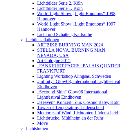
Lichtbilder Serie 2, Köln
Lichtbilder Serie 1, Köln
World Light Show „Light Emotions“ 1998,
Hannover
World Light Show „Light Emotions“ 1997,
Hannover
Licht und Schatten, Karlsruhe
Lichtinstallationen
ARTBIKE BURNING MAN 2024
STELLA NOVA, BURNING MAN,
NEVADA, USA
Art Cologne 2015
„FANKFURT FACES“ PALAIS QUATIER,
FRANKFURT
Lighting Workshop Alingsas, Schweden
„Infinity“ Glow08, International Lightfestival
Eindhoven
„Secound Skin“ Glow06 International
Lightfestival Eindhoven
„Heaven“ Konzert Tour, Cosmic Baby, Köln
Tower of Temperature, Lüdenscheid
Memories of Wind, Lichtouten Lüdenscheid
Lichtbrücke, Mühlheim an der Ruhr
Move
Lichtstudien